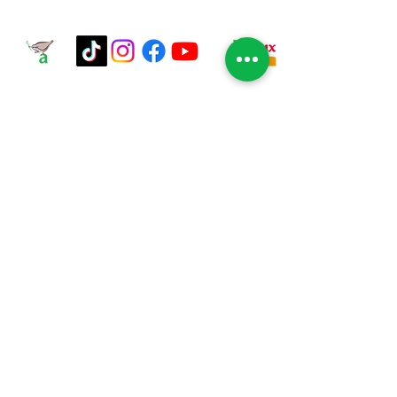
Siguenos
Calle Nectarina #24720 Esq. Sauce Colonia
Florido II, Tijuana, B.C.
Dirección
Correo
ddifusion@banati.org
Telefono
(664) 629 2700
Horarios de Atención
Lunes a viernes
08:00 a 17:00
BANCO DE ALIMENTOS DE TIJUANA,