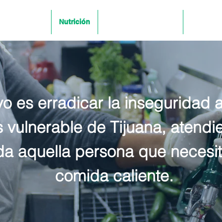
de Alimentos
Nutrición
Carrera Atlética 2025
Donativo
vo es erradicar la inseguridad a
 vulnerable de Tijuana, atendi
da aquella persona que necesit
comida caliente.